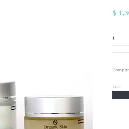
Precio
$ 1,
habitua
Compart
TYPE: