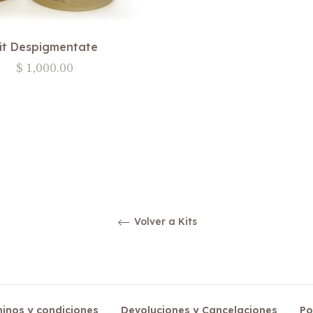
it Despigmentate
Precio
$ 1,000.00
habitual
Volver a Kits
inos y condiciones
Devoluciones y Cancelaciones
Po