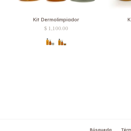
Kit Dermolimpiador
K
Precio
$ 1,100.00
habitual
Búsqueda
Térm