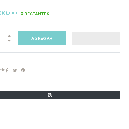
300.00
3 RESTANTES
l
+
AGREGAR
−
Compartir
Tuitear
Pinear
ir:
en
en
en
Facebook
Twitter
Pinterest