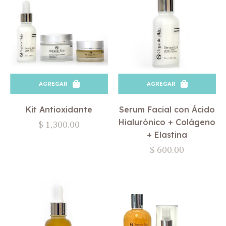
AGREGAR
AGREGAR
Kit Antioxidante
Serum Facial con Ácido
Hialurónico + Colágeno
Precio
$ 1,300.00
+ Elastina
habitual
Precio
$ 600.00
habitual