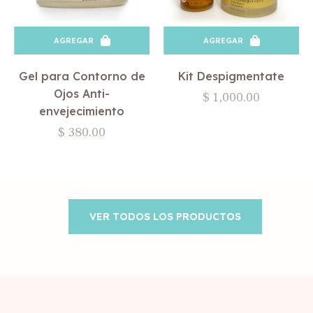
AGREGAR
AGREGAR
Gel para Contorno de
Kit Despigmentate
Ojos Anti-
Precio
$ 1,000.00
envejecimiento
habitual
Precio
$ 380.00
habitual
VER TODOS LOS PRODUCTOS