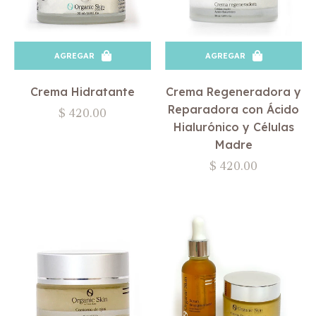
AGREGAR
AGREGAR
Crema Hidratante
Crema Regeneradora y
Reparadora con Ácido
Precio
$ 420.00
Hialurónico y Células
habitual
Madre
Precio
$ 420.00
habitual