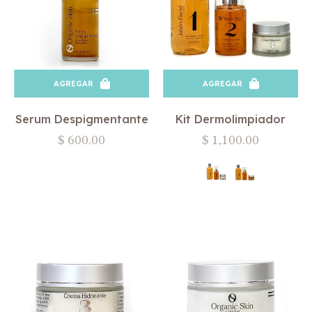
AGREGAR
AGREGAR
Serum Despigmentante
Kit Dermolimpiador
Precio
Precio
$ 600.00
$ 1,100.00
habitual
habitual